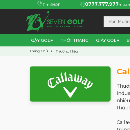
0777.777.977
Tìm SHOP
mua h
GẬY GOLF
THỜI TRANG
GIÀY GOLF
B
Trang Chủ
Thương Hiệu
Ca
Thươ
Indus
nhiều
thúc 
Calla
trọng