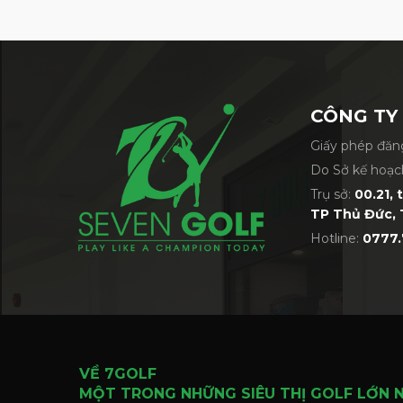
CÔNG TY
Giấy phép đăng
Do Sở kế hoạc
Trụ sở:
00.21, 
TP Thủ Đức, 
Hotline:
0777.
VỀ 7GOLF
MỘT TRONG NHỮNG SIÊU THỊ GOLF LỚN 