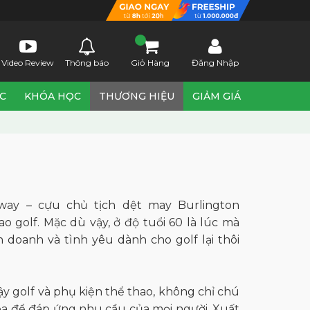
Video Review
Thông báo
Giỏ Hàng
Đăng Nhập
ỨC
KHÓA HỌC
THƯƠNG HIỆU
GIẢM GIÁ
way – cựu chủ tịch dệt may Burlington
ao golf. Mặc dù vậy, ở độ tuổi 60 là lúc mà
 doanh và tình yêu dành cho golf lại thôi
y golf và phụ kiện thể thao, không chỉ chú
óa để đáp ứng nhu cầu của mọi người. Xuất