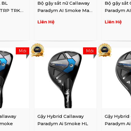
 BL
Bộ gậy sắt nữ Callaway
Bộ gậy sắt 
 TRP TRK
Paradym AI Smoke Max
Paradym A
Fast Lady ...
Fast (5-9,P,
Liên Hệ
Liên Hệ
Mới
Mới
allaway
Gậy Hybrid Callaway
Gậy Hybrid
Smoke
Paradym Ai Smoke HL
Paradym A
Fast