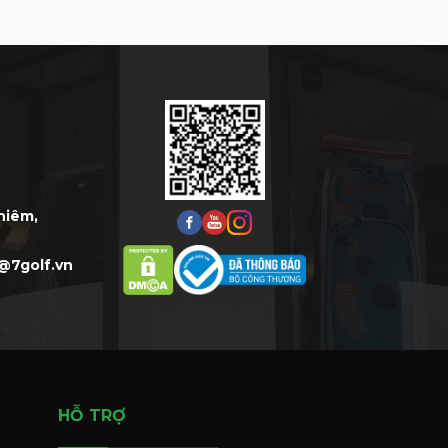
Thiêm,
@7golf.vn
HỖ TRỢ