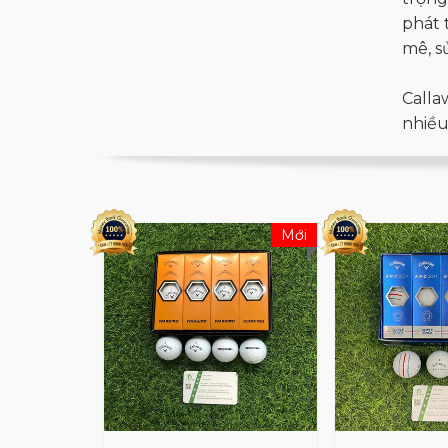
phát 
mê, s
Calla
nhiều
Rham.
hơn 7
Với h
Mới
golf 
phẩm 
Calla