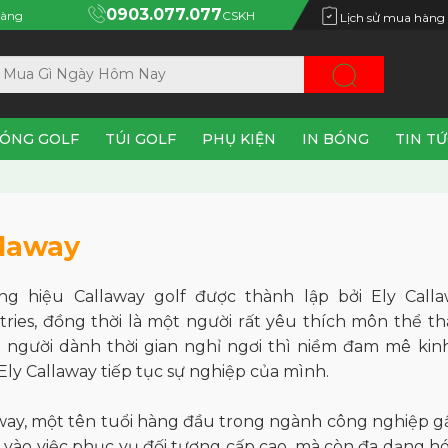
0903.077.077
àng
CSKH
Lịch sử mua hàng
ÓNG GOLF
TÚI GOLF
PHỤ KIỆN
IN BÓNG
TIN T
llaway
ng hiệu
Callaway golf
được thành lập bởi Ely Calla
tries, đồng thời là một người rất yêu thích môn thể th
 người dành thời gian nghỉ ngơi thì niềm đam mê kinh
Ely Callaway tiếp tục sự nghiệp của mình.
way, một tên tuổi hàng đầu trong ngành công nghiệp gậ
 vào việc phục vụ đối tượng cấp cao, mà còn đa dạng h