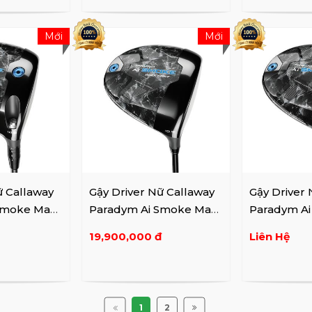
Mới
Mới
ữ Callaway
Gậy Driver Nữ Callaway
Gậy Driver
Smoke Max
Paradym Ai Smoke Max
Paradym A
Fast Lady
D Lady
19,900,000 đ
Liên Hệ
1
2