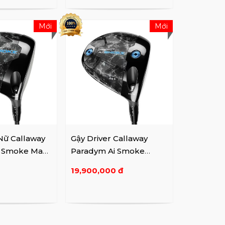
Mới
Mới
 Nữ Callaway
Gậy Driver Callaway
i Smoke Max
Paradym Ai Smoke
Triple Diamond
19,900,000 đ