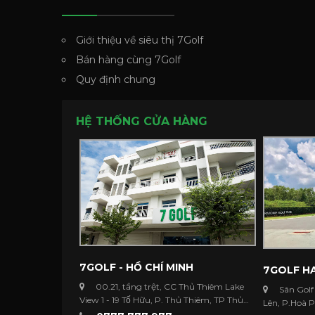
Giới thiệu về siêu thị 7Golf
Bán hàng cùng 7Golf
Quy định chung
HỆ THỐNG CỬA HÀNG
7GOLF - HỒ CHÍ MINH
7GOLF HA
00.21, tầng trệt, CC Thủ Thiêm Lake
Sân Golf
View 1 - 19 Tố Hữu, P. Thủ Thiêm, TP Thủ
Lên, P.Hoà 
Đức ...