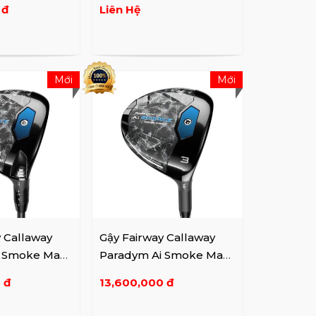
 đ
Liên Hệ
Mới
Mới
y Callaway
Gậy Fairway Callaway
i Smoke Max
Paradym Ai Smoke Max
Fast
 đ
13,600,000 đ