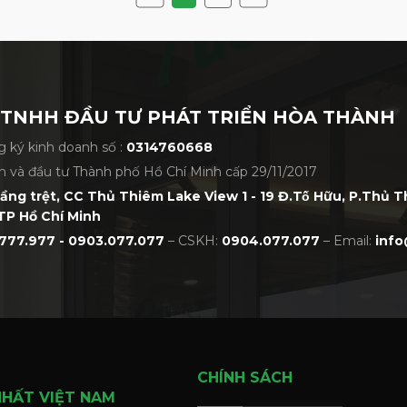
 TNHH ĐẦU TƯ PHÁT TRIỂN HÒA THÀNH
 ký kinh doanh số :
0314760668
h và đầu tư Thành phố Hồ Chí Minh cấp 29/11/2017
tầng trệt, CC Thủ Thiêm Lake View 1 - 19 Đ.Tố Hữu, P.Thủ 
TP Hồ Chí Minh
777.977 - 0903.077.077
– CSKH:
0904.077.077
– Email:
info
CHÍNH SÁCH
NHẤT VIỆT NAM