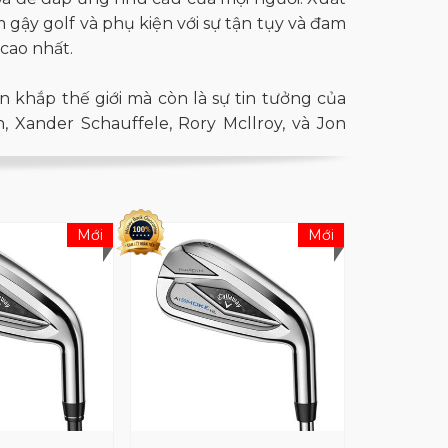
 gậy golf và phụ kiện với sự tận tụy và đam
cao nhất.
n khắp thế giới mà còn là sự tin tưởng của
, Xander Schauffele, Rory Mcllroy, và Jon
triển toàn cầu, chiếm vị trí hàng đầu trong
olf mà còn là địa chỉ đáng tin cậy cho bóng
Mới
Mới
g hiệu này không chỉ nằm ở chất lượng sản
người chơi, làm nên tên tuổi lừng danh của