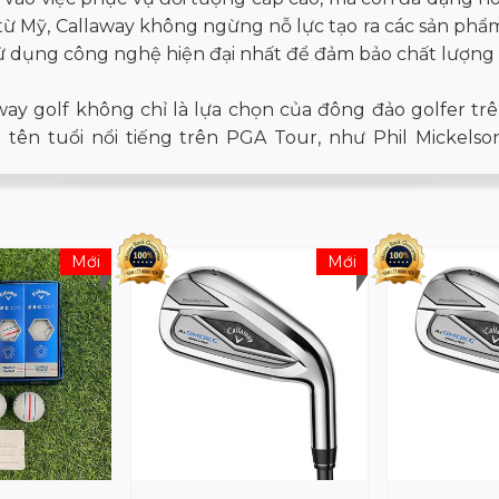
từ Mỹ, Callaway không ngừng nỗ lực tạo ra các sản phẩm
ử dụng công nghệ hiện đại nhất để đảm bảo chất lượng 
way golf không chỉ là lựa chọn của đông đảo golfer trê
 tên tuổi nổi tiếng trên PGA Tour, như Phil Mickelson
 Cùng với đó, hệ thống sản phẩm Callaway golf đã phát 
0 quốc gia.
ơn 40 năm phát triển, Callaway không chỉ sản xuất gậy g
Mới
Mới
và phụ kiện thời trang thể thao. Sự hấp dẫn của thươn
mà còn ở sự chăm sóc đặc biệt đối với trải nghiệm của 
way trong làng golf thế giới.