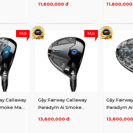
11,600,000 đ
11,600,000
Mới
Mới
ay Callaway
Gậy Fairway Callaway
Gậy Fairwa
Smoke Max
Paradym Ai Smoke
Paradym A
Triple Diamond
D
13,600,000 đ
13,600,000