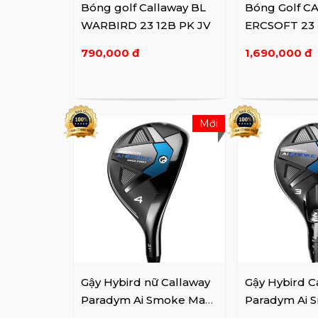
Bóng golf Callaway BL
Bóng Golf CA
WARBIRD 23 12B PK JV
ERCSOFT 23
12B PK JV
790,000 đ
1,690,000 đ
Mới
Gậy Hybird nữ Callaway
Gậy Hybird C
Paradym Ai Smoke Max
Paradym Ai 
Fast Lady