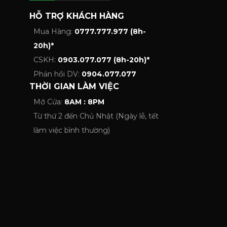
HỖ TRỢ KHÁCH HÀNG
Mua Hàng:
0777.777.977 (8h-
20h)*
CSKH:
0903.077.077 (8h-20h)*
Phản hồi DV:
0904.077.077
THỜI GIAN LÀM VIỆC
Mở Cửa:
8AM : 8PM
Từ thứ 2 đến Chủ Nhật (Ngày lễ, tết
làm việc bình thường)