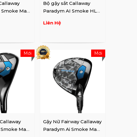
Callaway
Bộ gậy sắt Callaway
I Smoke Max
Paradym AI Smoke HL
A,G,S)
irons (4-9,P,A,G,S)
Liên Hệ
Mới
Mới
 Callaway
Gậy Nữ Fairway Callaway
i Smoke Max
Paradym Ai Smoke Max
D Lady