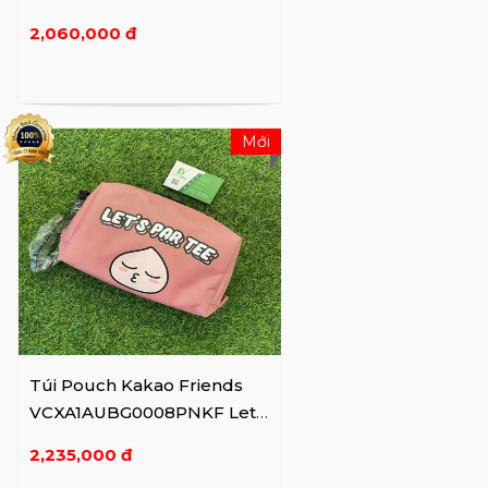
Golf Lucky PU Little NEO
2,060,000 đ
Mới
Túi Pouch Kakao Friends
VCXA1AUBG0008PNKF Let's
Par Tee
2,235,000 đ