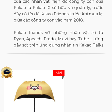
của các nhân vật hiện do công ty con của
Kakao là Kakao IX sở hữu và quản lý, trước
đây có tên là Kakao Friends trước khi mua lại
giữa các công ty con vào năm 2018.
Kakao friends với những nhân vật sư tử
Ryan, Apeach, Frodo, Muzi hay Tube… từng
gây sốt trên ứng dụng nhắn tin Kakao Talks
từ năm 2015, dần dần trở thành "idol giới trẻ",
xuất hiện khắp mọi nơi, trên đủ các loại hình
sản phẩm vì độ dễ thương độc đáo và
khuôn mặt ngây thơ đáng yêu.
Mới
Vào tháng 5 năm 2021, Kakao VX đã bắt đầu
cho ra mắt dòng sản phẩm golf cao cấp
bằng cách sử dụng các nhân vật Kakao
Friends.