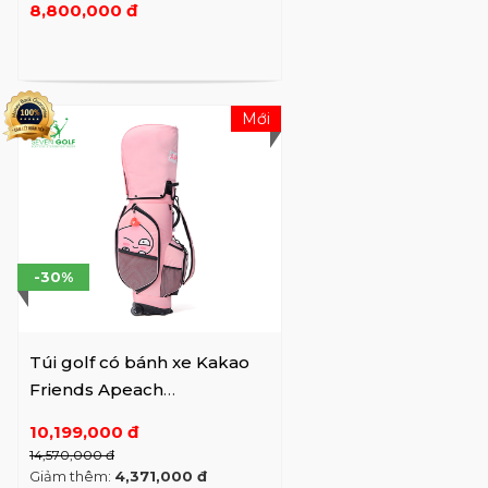
8,800,000 đ
Mới
-30%
Túi golf có bánh xe Kakao
Friends Apeach
VXGV22AXUACBPKFFF01
10,199,000 đ
14,570,000 đ
Giảm thêm:
4,371,000 đ