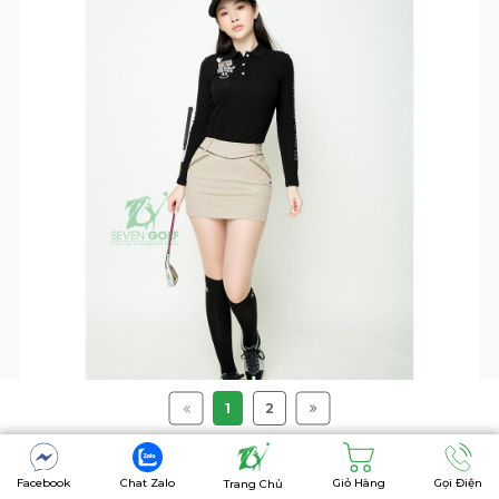
1
2
III. Các golfer nên lựa chọn tất/vớ golf làm từ
Facebook
Chat Zalo
Giỏ Hàng
Gọi Điện
Trang Chủ