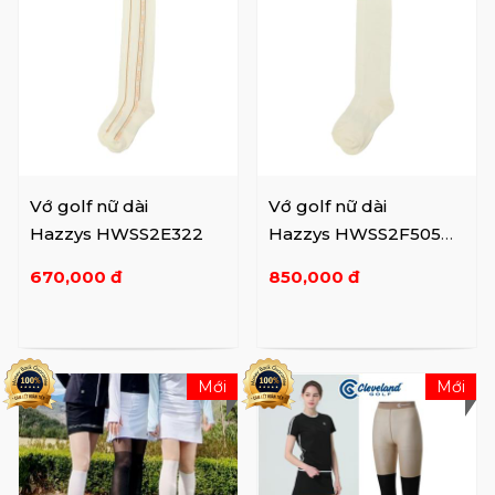
Vớ golf nữ dài
Vớ golf nữ dài
Hazzys HWSS2E322
Hazzys HWSS2F505
WH/BL
670,000 đ
850,000 đ
Mới
Mới