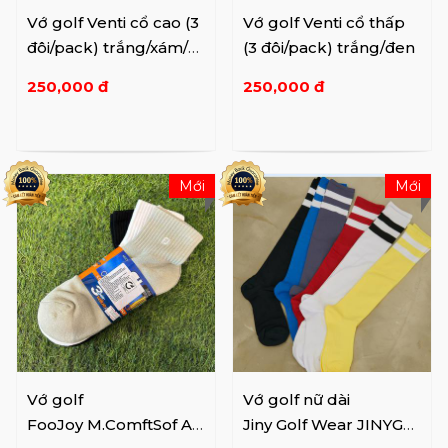
Vớ golf Venti cổ cao (3
Vớ golf Venti cổ thấp
đôi/pack) trắng/xám/
(3 đôi/pack) trắng/đen
đen
250,000 đ
250,000 đ
Mới
Mới
Vớ golf
Vớ golf nữ dài
FooJoy M.ComftSof AS
Jiny Golf Wear JINYGO