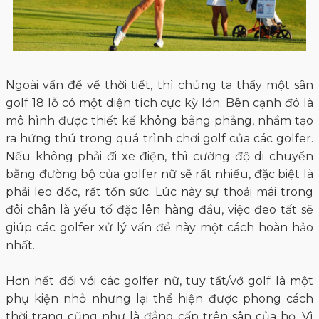
Ngoài vấn đề về thời tiết, thì chúng ta thấy một sân
golf 18 lỗ có một diện tích cực kỳ lớn. Bên cạnh đó là
mô hình được thiết kế không bằng phẳng, nhầm tạo
ra hứng thú trong quá trình chơi golf của các golfer.
Nếu không phải đi xe điện, thì cường độ di chuyển
bằng đường bộ của golfer nữ sẽ rất nhiều, đặc biệt là
phải leo dốc, rất tốn sức. Lúc này sự thoải mái trong
đôi chân là yếu tố đặc lên hàng đầu, việc đeo tất sẽ
giúp các golfer xử lý vấn đề này một cách hoàn hảo
nhất.
Hơn hết đối với các golfer nữ, tuy tất/vớ golf là một
phụ kiện nhỏ nhưng lại thể hiện được phong cách
thời trang cũng như là đẳng cấp trên sân của họ. Vì