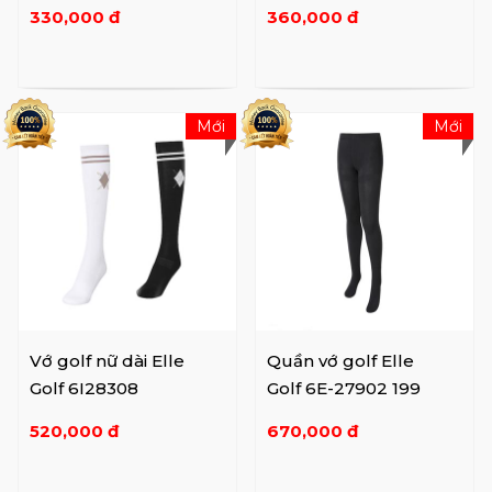
-168604A030
LF449
330,000 đ
360,000 đ
Mới
Mới
Vớ golf nữ dài Elle
Quần vớ golf Elle
Golf 6I28308
Golf 6E-27902 199
520,000 đ
670,000 đ