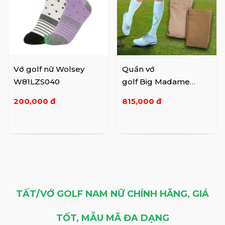
Vớ golf nữ Wolsey
Quần vớ
W81LZS040
golf Big Madame
6295604
200,000 đ
815,000 đ
TẤT/VỚ GOLF NAM NỮ CHÍNH HÃNG, GIÁ
TỐT, MẪU MÃ ĐA DẠNG