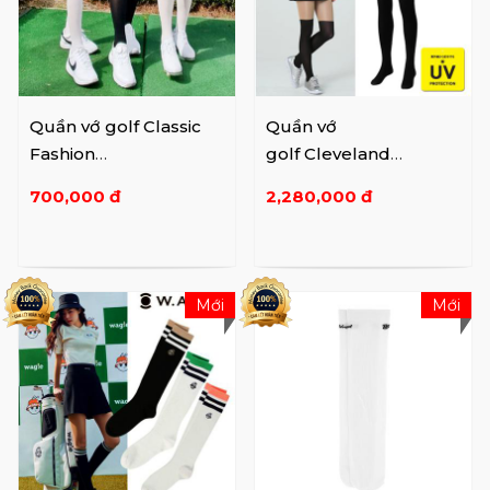
Quần vớ golf Classic
Quần vớ
Fashion
golf Cleveland
Trend P0000SKX
golf CGKWPS1126
700,000 đ
2,280,000 đ
5090856
Long Black
Mới
Mới