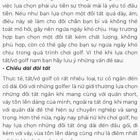
việc lựa chọn phải ưu tiên sự thoải mái là yếu tố đầu
tiên. Nếu như bạn lựa chọn một đôi tất quá dày, ấm,
điều này sẽ làm cho đôi chân bạn bí và không thể
toát mồ hôi, gây nên ngứa ngáy khó chịu. Hay trường
hợp bạn chọn một đôi tất kém chất lượng, không
phù hợp, còn có thể gây cho bạn sự ngứa ngáy khó
chịu trong quá trình chơi golf. Vì thế khi lựa chọn
tất/vớ golf nam bạn hãy lưu ý những vấn đề sau:
- Chiều dài đôi tất
Thực tế, tất/vớ golf có rất nhiều loại, từ cổ ngắn đến
cổ dài. Đối với những golfer là nữ giới thường lựa chọn
những đôi tất ngắn khi mang cùng với quần short,
váy tôn lên dáng của mình, ngoài ra tất ống khi mang
với quần dài để thể hiện sự chuyên nghiệp và sang
trọng. Hơn thế nữa, ngày nay phái nữ khi chơi golf, họ
hay lựa chọn những đôi tất ống dài đến đầu gối, đi
kèm với váy, vừa tôn lên dáng cũng như là điểm nhất