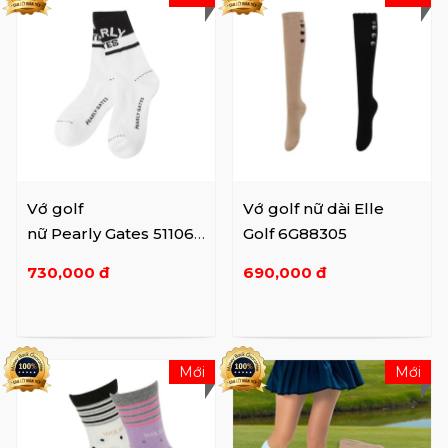
Vớ golf
Vớ golf nữ dài Elle
nữ Pearly Gates 51106S
Golf 6G88305
C703
730,000 đ
690,000 đ
Mới
Mới