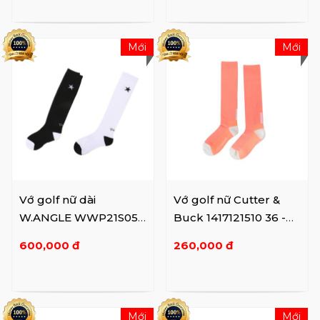
Mới
Mới
Vớ golf nữ dài
Vớ golf nữ Cutter &
W.ANGLE WWP21S05 -
Buck 1417121510 36 -
001
SALMON
600,000 đ
260,000 đ
Mới
Mới